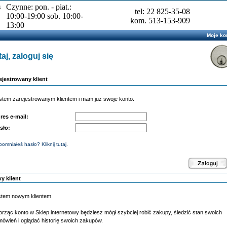
s
Czynne: pon. - piat.:
tel: 22 825-35-08
10:00-19:00 sob. 10:00-
kom. 513-153-909
13:00
Moje ko
aj, zaloguj się
ejestrowany klient
stem zarejestrowanym klientem i mam już swoje konto.
res e-mail:
sło:
omniałeś hasło? Kliknij tutaj.
y klient
stem nowym klientem.
rząc konto w Sklep internetowy będziesz mógł szybciej robić zakupy, śledzić stan swoich
ówień i oglądać historię swoich zakupów.