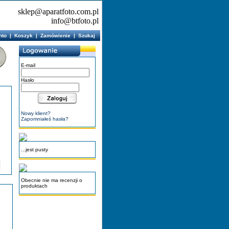
sklep@aparatfoto.com.pl
info@btfoto.pl
nto
|
Koszyk
|
Zamówienie
|
Szukaj
E-mail
Hasło
Nowy klient?
Zapomniałeś hasła?
...jest pusty
Obecnie nie ma recenzji o
produktach