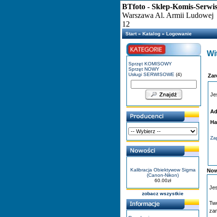
BTfoto - Sklep-Komis-Serwi
Warszawa Al. Armii Ludowej
12
Start
»
Katalog
»
Logowanie
Wit
Sprzęt KOMISOWY
Sprzęt NOWY
Usługi SERWISOWE
(4)
Zar
Je
Ad
Ha
Zap
Kalibracja Obiektywow Sigma
Now
(Canon-Nikon)
60.00zł
Je
zobacz wszystkie
Two
zam