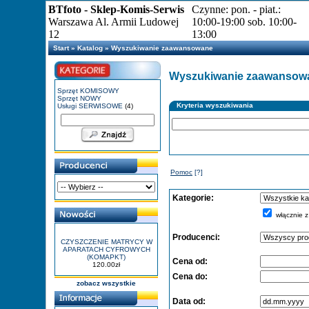
BTfoto - Sklep-Komis-Serwis
Czynne: pon. - piat.:
Warszawa Al. Armii Ludowej
10:00-19:00 sob. 10:00-
12
13:00
Start
»
Katalog
»
Wyszukiwanie zaawansowane
Wyszukiwanie zaawansow
Sprzęt KOMISOWY
Sprzęt NOWY
Kryteria wyszukiwania
Usługi SERWISOWE
(4)
Pomoc
[?]
Kategorie:
włącznie z
Producenci:
CZYSZCZENIE MATRYCY W
APARATACH CYFROWYCH
(KOMAPKT)
Cena od:
120.00zł
Cena do:
zobacz wszystkie
Data od: