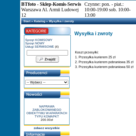
BTfoto - Sklep-Komis-Serwis
Czynne: pon. - piat.:
Warszawa Al. Armii Ludowej
10:00-19:00 sob. 10:00-
12
13:00
Start
»
Katalog
»
Wysyłka i zwroty
Wysyłka i zwroty
Sprzęt KOMISOWY
Sprzęt NOWY
Usługi SERWISOWE
(4)
Koszt przesyłki:
1. Przesyłka kurierem 25 zł
2. Przesyłka kurierem pobraniowa 35 zł
3. Przesyłka kurierem pobraniowa 50 zł
NAPRAWA
ZABLOKOWANEGO
OBIEKTYWU W APARATACH
TYPU KOMAPKT
200.00zł
zobacz wszystkie