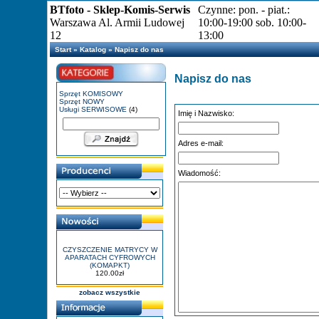
BTfoto - Sklep-Komis-Serwis
Czynne: pon. - piat.:
Warszawa Al. Armii Ludowej
10:00-19:00 sob. 10:00-
12
13:00
Start
»
Katalog
»
Napisz do nas
Napisz do nas
Sprzęt KOMISOWY
Sprzęt NOWY
Usługi SERWISOWE
(4)
Imię i Nazwisko:
Adres e-mail:
Wiadomość:
CZYSZCZENIE MATRYCY W
APARATACH CYFROWYCH
(KOMAPKT)
120.00zł
zobacz wszystkie