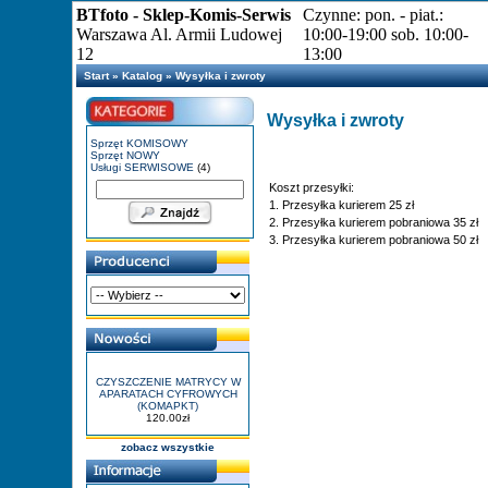
BTfoto - Sklep-Komis-Serwis
Czynne: pon. - piat.:
Warszawa Al. Armii Ludowej
10:00-19:00 sob. 10:00-
12
13:00
Start
»
Katalog
»
Wysyłka i zwroty
Wysyłka i zwroty
Sprzęt KOMISOWY
Sprzęt NOWY
Usługi SERWISOWE
(4)
Koszt przesyłki:
1. Przesyłka kurierem 25 zł
2. Przesyłka kurierem pobraniowa 35 zł
3. Przesyłka kurierem pobraniowa 50 zł
CZYSZCZENIE MATRYCY W
APARATACH CYFROWYCH
(KOMAPKT)
120.00zł
zobacz wszystkie