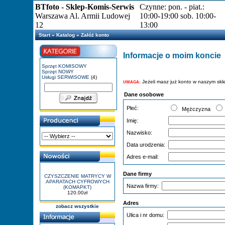
BTfoto - Sklep-Komis-Serwis
Czynne: pon. - piat.:
Warszawa Al. Armii Ludowej
10:00-19:00 sob. 10:00-
12
13:00
Start
»
Katalog
»
Załóż konto
Informacje o moim koncie
Sprzęt KOMISOWY
Sprzęt NOWY
Usługi SERWISOWE
(4)
Jeżeli masz już konto w naszym skle
UWAGA:
Dane osobowe
Płeć:
Mężczyzna
Imię:
Nazwisko:
Data urodzenia:
Adres e-mail:
Dane firmy
CZYSZCZENIE MATRYCY W
APARATACH CYFROWYCH
Nazwa firmy:
(KOMAPKT)
120.00zł
Adres
zobacz wszystkie
Ulica i nr domu: