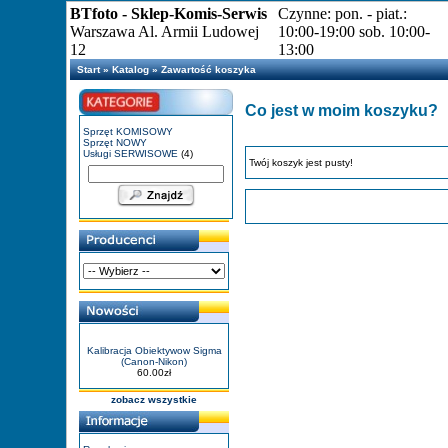
BTfoto - Sklep-Komis-Serwis
Czynne: pon. - piat.:
Warszawa Al. Armii Ludowej
10:00-19:00 sob. 10:00-
12
13:00
Start
»
Katalog
»
Zawartość koszyka
Co jest w moim koszyku?
Sprzęt KOMISOWY
Sprzęt NOWY
Usługi SERWISOWE
(4)
Twój koszyk jest pusty!
Kalibracja Obiektywow Sigma
(Canon-Nikon)
60.00zł
zobacz wszystkie