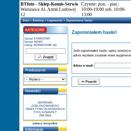
BTfoto - Sklep-Komis-Serwis
Czynne: pon. - piat.:
Warszawa Al. Armii Ludowej
10:00-19:00 sob. 10:00-
12
13:00
Start
»
Katalog
»
Logowanie
»
Zapomniane hasło
Zapomniałem hasło!
Sprzęt KOMISOWY
Sprzęt NOWY
Usługi SERWISOWE
(4)
Jeśli zapomniałeś hasło, wpisz poniżej sw
adres wysłane zostanie nowe wygenero
Adres e-mail:
NAPRAWA
ZABLOKOWANEGO
OBIEKTYWU W APARATACH
TYPU KOMAPKT
200.00zł
zobacz wszystkie