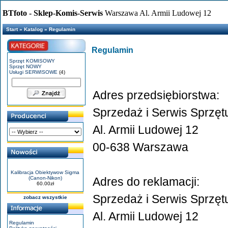
BTfoto - Sklep-Komis-Serwis
Warszawa Al. Armii Ludowej 12
Start
»
Katalog
»
Regulamin
Regulamin
Sprzęt KOMISOWY
Sprzęt NOWY
Usługi SERWISOWE
(4)
Adres przedsiębiorstwa:
Sprzedaż i Serwis Sprzęt
Al. Armii Ludowej 12
00-638 Warszawa
Kalibracja Obiektywow Sigma
(Canon-Nikon)
Adres do reklamacji:
60.00zł
Sprzedaż i Serwis Sprzęt
zobacz wszystkie
Al. Armii Ludowej 12
Regulamin