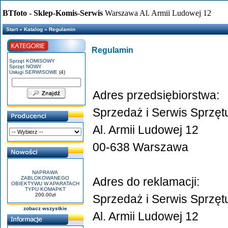
BTfoto - Sklep-Komis-Serwis
Warszawa Al. Armii Ludowej 12
Start
»
Katalog
»
Regulamin
Regulamin
Sprzęt KOMISOWY
Sprzęt NOWY
Usługi SERWISOWE
(4)
Adres przedsiębiorstwa:
Sprzedaż i Serwis Sprzęt
Al. Armii Ludowej 12
00-638 Warszawa
NAPRAWA
ZABLOKOWANEGO
Adres do reklamacji:
OBIEKTYWU W APARATACH
TYPU KOMAPKT
200.00zł
Sprzedaż i Serwis Sprzęt
zobacz wszystkie
Al. Armii Ludowej 12