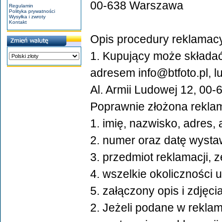
00-638 Warszawa
Regulamin
Polityka prywatności
Wysyłka i zwroty
Kontakt
Opis procedury reklamacy
1. Kupujący może składa
adresem info@btfoto.pl, l
Al. Armii Ludowej 12, 00
Poprawnie złożona reklam
1. imię, nazwisko, adres
2. numer oraz datę wystaw
3. przedmiot reklamacji,
4. wszelkie okoliczności 
5. załączony opis i zdję
2. Jeżeli podane w rekla