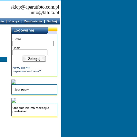
sklep@aparatfoto.com.pl
info@btfoto.pl
nto
|
Koszyk
|
Zamówienie
|
Szukaj
E-mail
Hasło
Nowy klient?
Zapomniałeś hasła?
...jest pusty
Obecnie nie ma recenzji o
produktach