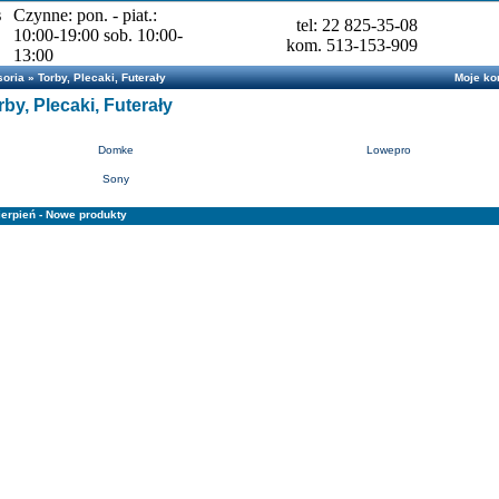
s
Czynne: pon. - piat.:
tel: 22 825-35-08
10:00-19:00 sob. 10:00-
kom. 513-153-909
13:00
oria
»
Torby, Plecaki, Futerały
Moje ko
rby, Plecaki, Futerały
Domke
Lowepro
Sony
ierpień - Nowe produkty