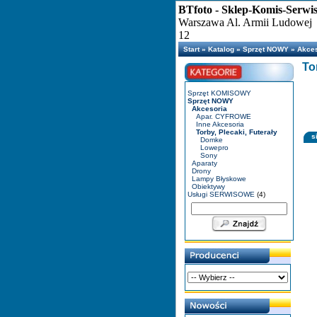
BTfoto - Sklep-Komis-Serwi
Warszawa Al. Armii Ludowej
12
Start
»
Katalog
»
Sprzęt NOWY
»
Akces
To
Sprzęt KOMISOWY
Sprzęt NOWY
Akcesoria
Apar. CYFROWE
Inne Akcesoria
Torby, Plecaki, Futerały
s
Domke
Lowepro
Sony
Aparaty
Drony
Lampy Błyskowe
Obiektywy
Usługi SERWISOWE
(4)