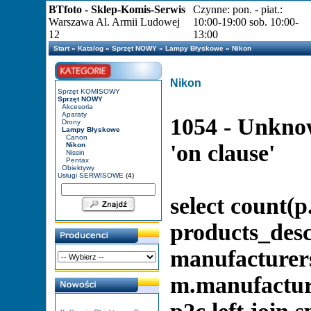
BTfoto - Sklep-Komis-Serwis
Czynne: pon. - piat.:
Warszawa Al. Armii Ludowej
10:00-19:00 sob. 10:00-
12
13:00
Start
»
Katalog
»
Sprzęt NOWY
»
Lampy Błyskowe
»
Nikon
Nikon
Sprzęt KOMISOWY
Sprzęt NOWY
Akcesoria
Aparaty
1054 - Unknow
Drony
Lampy Błyskowe
Canon
'on clause'
Nikon
Nissin
Pentax
Obiektywy
Usługi SERWISOWE
(4)
select count(p
products_descr
manufacturer
m.manufacture