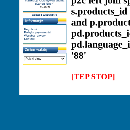
p2c left join 
Kalibracja Obiektywow Sigma
(Canon-Nikon)
60.00zł
s.products_id
zobacz wszystkie
and p.product
Regulamin
pd.products_i
Polityka prywatności
Wysyłka i zwroty
Kontakt
pd.language_i
'88'
[TEP STOP]