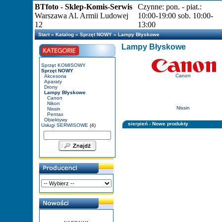
BTfoto - Sklep-Komis-Serwis
Czynne: pon. - piat.:
Warszawa Al. Armii Ludowej
10:00-19:00 sob. 10:00-
12
13:00
Start
»
Katalog
»
Sprzęt NOWY
»
Lampy Błyskowe
Lampy Błyskowe
Sprzęt KOMISOWY
Sprzęt NOWY
Canon
Akcesoria
Aparaty
Drony
Lampy Błyskowe
Canon
Nikon
Nissin
Nissin
Pentax
Obiektywy
sierpień - Nowe produkty
Usługi SERWISOWE
(4)