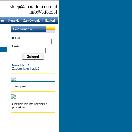
sklep@aparatfoto.com.pl
info@btfoto.pl
nto
|
Koszyk
|
Zamówienie
|
Szukaj
E-mail
Hasło
Nowy klient?
Zapomniałeś hasła?
...jest pusty
Obecnie nie ma recenzji o
produktach