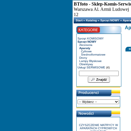
BTfoto - Sklep-Komis-Serwi
Warszawa Al. Armii Ludowej
12
Start
»
Katalog
»
Sprzęt NOWY
»
Apara
Ap
Sprzęt KOMISOWY
Sprzęt NOWY
Akcesoria
Aparaty
s
Cyfrowe
Średnoiformatowe
Drony
Lampy Błyskowe
Obiektywy
Usługi SERWISOWE
(4)
CZYSZCZENIE MATRYCY W
APARATACH CYFROWYCH