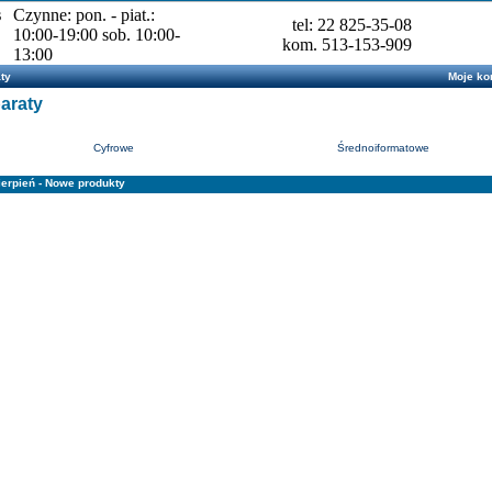
s
Czynne: pon. - piat.:
tel: 22 825-35-08
10:00-19:00 sob. 10:00-
kom. 513-153-909
13:00
ty
Moje ko
araty
Cyfrowe
Średnoiformatowe
ierpień - Nowe produkty