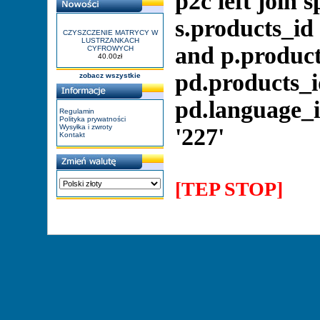
p2c left join 
s.products_id
CZYSZCZENIE MATRYCY W
LUSTRZANKACH
and p.product
CYFROWYCH
40.00zł
pd.products_i
zobacz wszystkie
pd.language_i
Regulamin
Polityka prywatności
Wysyłka i zwroty
'227'
Kontakt
[TEP STOP]