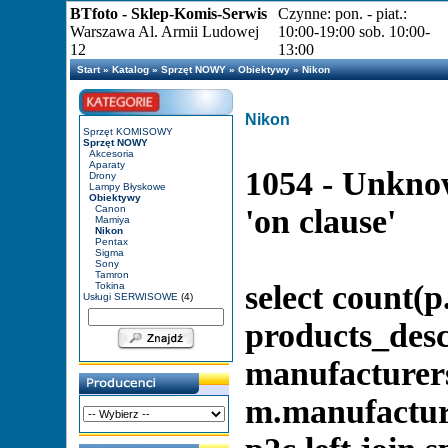
BTfoto - Sklep-Komis-Serwis
Czynne: pon. - piat.:
Warszawa Al. Armii Ludowej
10:00-19:00 sob. 10:00-
12
13:00
Start
»
Katalog
»
Sprzęt NOWY
»
Obiektywy
»
Nikon
Nikon
Sprzęt KOMISOWY
Sprzęt NOWY
Akcesoria
Aparaty
1054 - Unknow
Drony
Lampy Błyskowe
Obiektywy
Canon
'on clause'
Mamiya
Nikon
Pentax
Sigma
Sony
Tamron
select count(p
Tokina
Usługi SERWISOWE
(4)
products_descr
manufacturer
m.manufacture