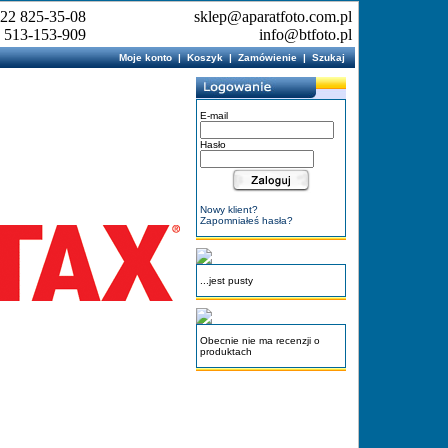
: 22 825-35-08
sklep@aparatfoto.com.pl
 513-153-909
info@btfoto.pl
Moje konto
|
Koszyk
|
Zamówienie
|
Szukaj
E-mail
Hasło
Nowy klient?
Zapomniałeś hasła?
...jest pusty
Obecnie nie ma recenzji o
produktach