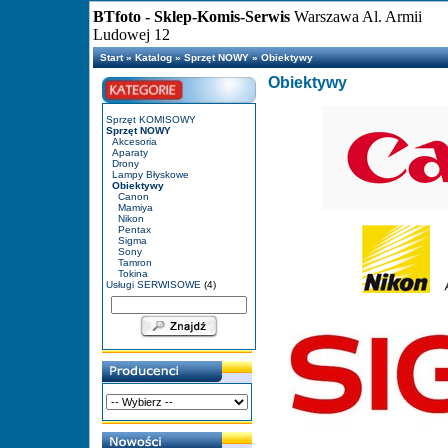
BTfoto - Sklep-Komis-Serwis
Warszawa Al. Armii
Ludowej 12
Start
»
Katalog
»
Sprzęt NOWY
»
Obiektywy
Obiektywy
Sprzęt KOMISOWY
Sprzęt NOWY
Akcesoria
Aparaty
Drony
Lampy Błyskowe
Obiektywy
Canon
Mamiya
Nikon
Pentax
Sigma
Sony
Tamron
Tokina
Usługi SERWISOWE
(4)