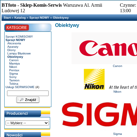
BTfoto - Sklep-Komis-Serwis
Warszawa Al. Armii
Czynne: 
Ludowej 12
13:00
Start
»
Katalog
»
Sprzęt NOWY
»
Obiektywy
Obiektywy
Sprzęt KOMISOWY
Sprzęt NOWY
Akcesoria
Aparaty
Drony
Lampy Błyskowe
Obiektywy
Canon
Mamiya
Canon
Nikon
Pentax
Sigma
Sony
Tamron
Tokina
Usługi SERWISOWE
(4)
Nikon
Sigma