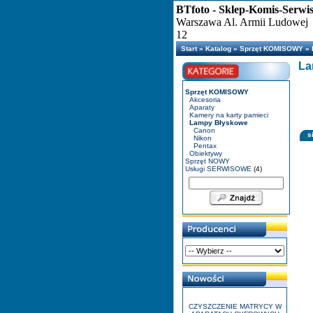
BTfoto - Sklep-Komis-Serwi
Warszawa Al. Armii Ludowej
12
Start
»
Katalog
»
Sprzęt KOMISOWY
»
La
Sprzęt KOMISOWY
Akcesoria
Aparaty
Kamery na karty pamieci
Lampy Błyskowe
Canon
s
Nikon
Pentax
Obiektywy
Sprzęt NOWY
Usługi SERWISOWE
(4)
CZYSZCZENIE MATRYCY W