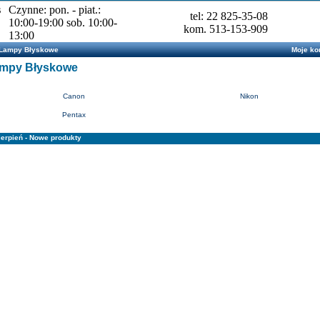
s
Czynne: pon. - piat.:
tel: 22 825-35-08
10:00-19:00 sob. 10:00-
kom. 513-153-909
13:00
Lampy Błyskowe
Moje ko
mpy Błyskowe
Canon
Nikon
Pentax
ierpień - Nowe produkty