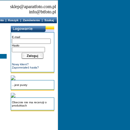
sklep@aparatfoto.com.pl
info@btfoto.pl
nto
|
Koszyk
|
Zamówienie
|
Szukaj
E-mail
Hasło
Nowy klient?
Zapomniałeś hasła?
...jest pusty
Obecnie nie ma recenzji o
produktach