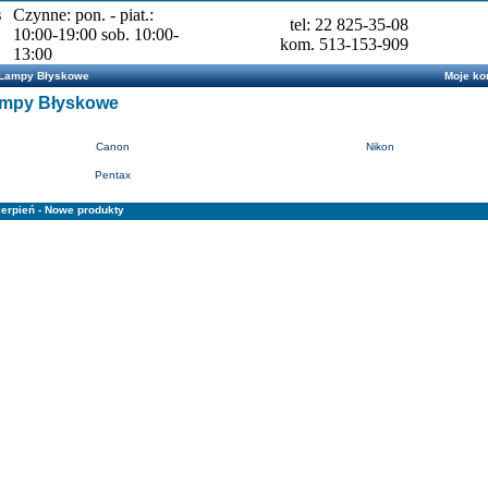
s
Czynne: pon. - piat.:
tel: 22 825-35-08
10:00-19:00 sob. 10:00-
kom. 513-153-909
13:00
Lampy Błyskowe
Moje ko
mpy Błyskowe
Canon
Nikon
Pentax
ierpień - Nowe produkty