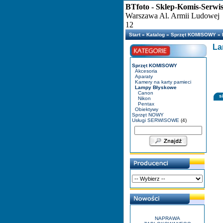
BTfoto - Sklep-Komis-Serwi
Warszawa Al. Armii Ludowej
12
Start
»
Katalog
»
Sprzęt KOMISOWY
»
La
Sprzęt KOMISOWY
Akcesoria
Aparaty
Kamery na karty pamieci
Lampy Błyskowe
Canon
s
Nikon
Pentax
Obiektywy
Sprzęt NOWY
Usługi SERWISOWE
(4)
NAPRAWA