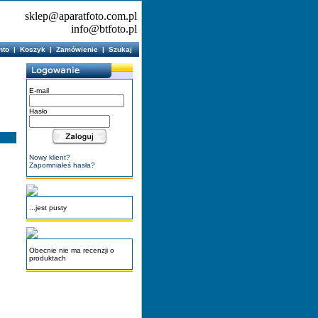
sklep@aparatfoto.com.pl
info@btfoto.pl
nto
|
Koszyk
|
Zamówienie
|
Szukaj
E-mail
Hasło
Nowy klient?
Zapomniałeś hasła?
...jest pusty
Obecnie nie ma recenzji o
produktach