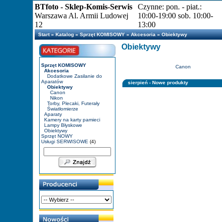
BTfoto - Sklep-Komis-Serwis
Czynne: pon. - piat.:
Warszawa Al. Armii Ludowej
10:00-19:00 sob. 10:00-
12
13:00
Start
»
Katalog
»
Sprzęt KOMISOWY
»
Akcesoria
»
Obiektywy
Obiektywy
Sprzęt KOMISOWY
Canon
Akcesoria
Dodatkowe Zasilanie do
Aparatów
sierpień - Nowe produkty
Obiektywy
Canon
Nikon
Torby, Plecaki, Futerały
Światłomierze
Aparaty
Kamery na karty pamieci
Lampy Błyskowe
Obiektywy
Sprzęt NOWY
Usługi SERWISOWE
(4)