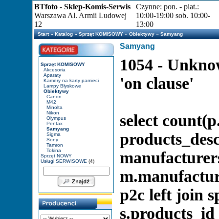
BTfoto - Sklep-Komis-Serwis
Czynne: pon. - piat.:
Warszawa Al. Armii Ludowej
10:00-19:00 sob. 10:00-
12
13:00
Start
»
Katalog
»
Sprzęt KOMISOWY
»
Obiektywy
»
Samyang
Samyang
1054 - Unknow
Sprzęt KOMISOWY
Akcesoria
Aparaty
'on clause'
Kamery na karty pamieci
Lampy Błyskowe
Obiektywy
Canon
M42
Minolta
Nikon
select count(p
Olympus
Pentax
Samyang
products_descr
Sigma
Sony
Tamron
Tokina
manufacturer
Sprzęt NOWY
Usługi SERWISOWE
(4)
m.manufacture
p2c left join 
s.products_id