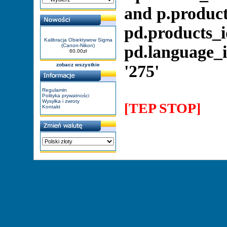
and p.product
pd.products_i
Kalibracja Obiektywow Sigma
(Canon-Nikon)
pd.language_i
60.00zł
zobacz wszystkie
'275'
Regulamin
Polityka prywatności
Wysyłka i zwroty
[TEP STOP]
Kontakt