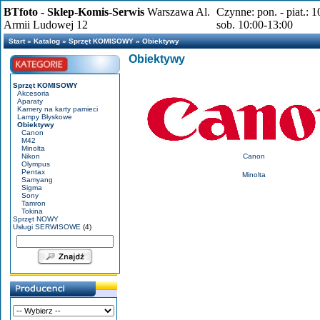
BTfoto - Sklep-Komis-Serwis
Warszawa Al.
Czynne: pon. - piat.: 
Armii Ludowej 12
sob. 10:00-13:00
Start
»
Katalog
»
Sprzęt KOMISOWY
»
Obiektywy
Obiektywy
Sprzęt KOMISOWY
Akcesoria
Aparaty
Kamery na karty pamieci
Lampy Błyskowe
Obiektywy
Canon
M42
Minolta
Nikon
Canon
Olympus
Pentax
Minolta
Samyang
Sigma
Sony
Tamron
Tokina
Sprzęt NOWY
Usługi SERWISOWE
(4)