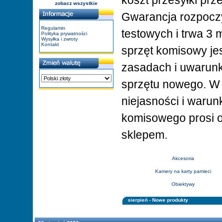
koszt przesyłki pr
zobacz wszystkie
Gwarancja rozpoczy
Regulamin
testowych i trwa 3 
Polityka prywatności
Wysyłka i zwroty
Kontakt
sprzęt komisowy je
zasadach i uwarun
sprzętu nowego. W
niejasności i warun
komisowego prosi o
sklepem.
Akcesoria
Kamery na karty pamieci
Obiektywy
sierpień - Nowe produkty