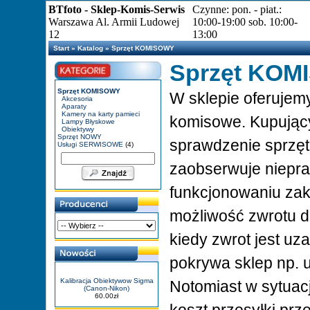
BTfoto - Sklep-Komis-Serwis
Czynne: pon. - piat.:
Warszawa Al. Armii Ludowej
10:00-19:00 sob. 10:00-
12
13:00
Start
»
Katalog
»
Sprzęt KOMISOWY
Sprzęt KO
Sprzęt KOMISOWY
W sklepie oferujem
Akcesoria
Aparaty
Kamery na karty pamieci
komisowe. Kupujący
Lampy Błyskowe
Obiektywy
Sprzęt NOWY
sprawdzenie sprzętu
Usługi SERWISOWE
(4)
zaobserwuje niepr
funkcjonowaniu za
możliwość zwrotu 
kiedy zwrot jest uz
pokrywa sklep np. 
Kalibracja Obiektywow Sigma
Notomiast w sytuac
(Canon-Nikon)
60.00zł