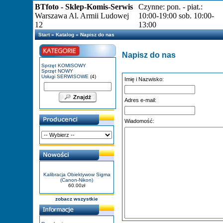
BTfoto - Sklep-Komis-Serwis
Czynne: pon. - piat.:
Warszawa Al. Armii Ludowej
10:00-19:00 sob. 10:00-
12
13:00
Start
»
Katalog
»
Napisz do nas
Napisz do nas
Sprzęt KOMISOWY
Sprzęt NOWY
Usługi SERWISOWE
(4)
Imię i Nazwisko:
Adres e-mail:
Wiadomość:
Kalibracja Obiektywow Sigma
(Canon-Nikon)
60.00zł
zobacz wszystkie