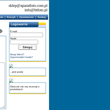
sklep@aparatfoto.com.pl
info@btfoto.pl
nto
|
Koszyk
|
Zamówienie
|
Szukaj
E-mail
Hasło
Nowy klient?
Zapomniałeś hasła?
...jest pusty
Obecnie nie ma recenzji o
produktach