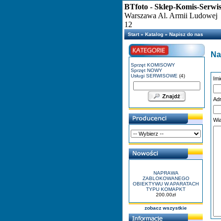
BTfoto - Sklep-Komis-Serwi
Warszawa Al. Armii Ludowej
12
Start
»
Katalog
»
Napisz do nas
Na
Sprzęt KOMISOWY
Sprzęt NOWY
Usługi SERWISOWE
(4)
Imi
Adr
Wi
NAPRAWA
ZABLOKOWANEGO
OBIEKTYWU W APARATACH
TYPU KOMAPKT
200.00zł
zobacz wszystkie