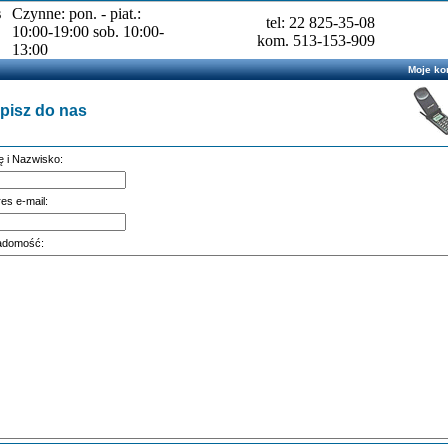
s
Czynne: pon. - piat.:
tel: 22 825-35-08
10:00-19:00 sob. 10:00-
kom. 513-153-909
13:00
Moje ko
pisz do nas
ę i Nazwisko:
es e-mail:
adomość: