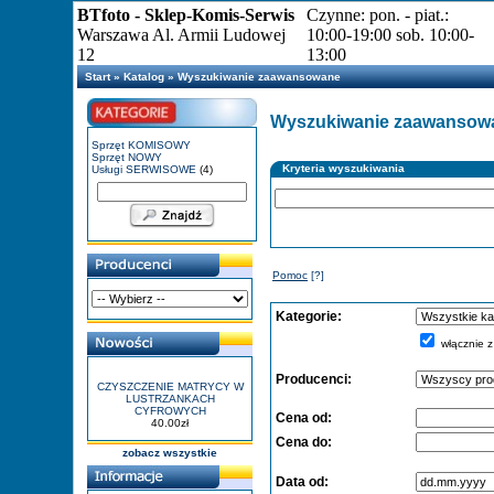
BTfoto - Sklep-Komis-Serwis
Czynne: pon. - piat.:
Warszawa Al. Armii Ludowej
10:00-19:00 sob. 10:00-
12
13:00
Start
»
Katalog
»
Wyszukiwanie zaawansowane
Wyszukiwanie zaawansow
Sprzęt KOMISOWY
Sprzęt NOWY
Kryteria wyszukiwania
Usługi SERWISOWE
(4)
Pomoc
[?]
Kategorie:
włącznie z
Producenci:
CZYSZCZENIE MATRYCY W
LUSTRZANKACH
CYFROWYCH
Cena od:
40.00zł
Cena do:
zobacz wszystkie
Data od: